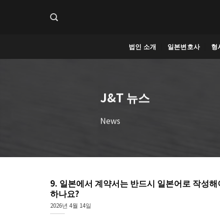
Skip
to
content
법인 소개
일본변호사
형
J&T 뉴스
News
9. 일본에서 계약서는 반드시 일본어로 작성해
하나요?
2026년 4월 14일