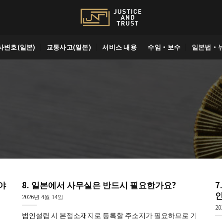
사변호(일본)
교통사고(일본)
서비스 내용
수임・보수
일본법・
야
8. 일본에서 사무실은 반드시 필요한가요?
7
인
2026년 4월 14일
20
법인설립 시 본점소재지로 등록할 주소지가 필요하므로 기