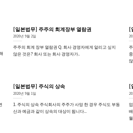
[일본법무] 주주의 회계장부 열람권
[
2020년 9월 2일
2
주주의 회계 장부 열람권 Q. 회사 경영자에게 알리고 싶지
주
 해
않은 것은? 회사 또는 회사 경영자가..
중
많
[일본법무] 주식의 상속
[
2020년 9월 1일
20
면
1. 주식의 상속 주식회사의 주주가 사망 한 경우 주식도 부동
업
산과 예금과 같이 상속의 대상이 됩니다...
배
월.