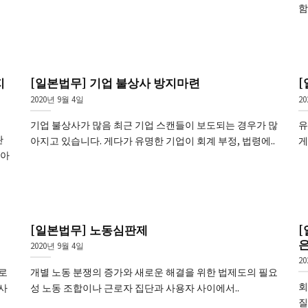
함
지
[일본법무] 기업 불상사 방지마련
[
2020년 9월 4일
2
기업 불상사가 많음 최근 기업 스캔들이 보도되는 경우가 많
유
완
아지고 있습니다. 게다가 유명한 기업이 회계 부정, 법령에..
게
 아
[일본법무] 노동심판제
[
은
2020년 9월 4일
2
로
개별 노동 분쟁의 증가와 새로운 해결을 위한 법제도의 필요
회
사
성 노동 조합이나 근로자 집단과 사용자 사이에서..
질